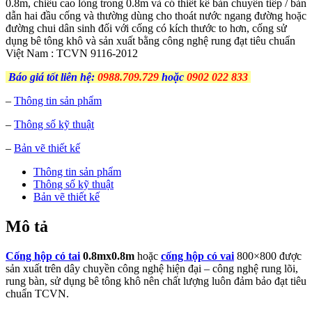
0.8m, chiều cao lòng trong 0.8m và có thiết kế bản chuyển tiếp / bản
dẫn hai đầu cống và thường dùng cho thoát nước ngang đường hoặc
đường chui dân sinh đối với cống có kích thước to hơn, cống sử
dụng bê tông khô và sản xuất bằng công nghệ rung đạt tiêu chuẩn
Việt Nam : TCVN 9116-2012
Báo giá tốt liên hệ:
0988.709.729
hoặc
0902 022 833
–
Thông tin sản phẩm
–
Thông số kỹ thuật
–
Bản vẽ thiết kế
Thông tin sản phẩm
Thông số kỹ thuật
Bản vẽ thiết kế
Mô tả
Cống hộp có tai
0.8mx0.8m
hoặc
cống hộp có vai
800×800 được
sản xuất trên dây chuyền công nghệ hiện đại – công nghệ rung lõi,
rung bàn, sử dụng bê tông khô nên chất lượng luôn đảm bảo đạt tiêu
chuẩn TCVN.