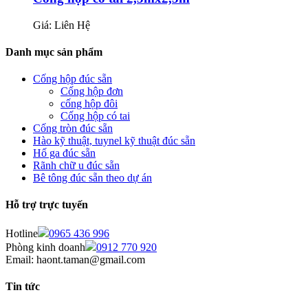
Giá: Liên Hệ
Danh mục sản phẩm
Cống hộp đúc sẵn
Cống hộp đơn
cống hộp đôi
Cống hộp có tai
Cống tròn đúc sẵn
Hào kỹ thuật, tuynel kỹ thuật đúc sẵn
Hố ga đúc sẵn
Rãnh chữ u đúc sẵn
Bê tông đúc sẵn theo dự án
Hỗ trợ trực tuyến
Hotline
0965 436 996
Phòng kinh doanh
0912 770 920
Email: haont.taman@gmail.com
Tin tức