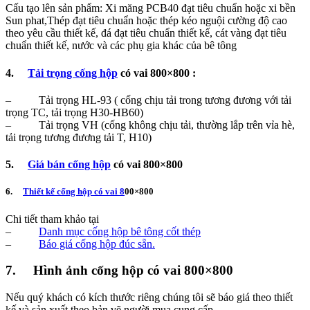
Cấu tạo lên sản phẩm: Xi măng PCB40 đạt tiêu chuẩn hoặc xi bền
Sun phat,Thép đạt tiêu chuẩn hoặc thép kéo nguội cường độ cao
theo yêu cầu thiết kế, đá đạt tiêu chuẩn thiết kế, cát vàng đạt tiêu
chuẩn thiết kế, nước và các phụ gia khác của bê tông
4.
Tải trọng cống hộp
có vai 800×800 :
– Tải trọng HL-93 ( cống chịu tải trong tương đương với tải
trọng TC, tải trọng H30-HB60)
– Tải trọng VH (cống không chịu tải, thường lắp trên vỉa hè,
tải trọng tương đương tải T, H10)
5.
Giá bán cống hộp
có vai 800×800
6.
Thiết kế cống hộp có vai 8
00×800
Chi tiết tham khảo tại
–
Danh mục cống hộp bê tông cốt thép
–
Báo giá cống hộp đúc sẵn.
7. Hình ảnh cống hộp có vai 800×800
Nếu quý khách có kích thước riêng chúng tôi sẽ báo giá theo thiết
kế và sản xuất theo bản vẽ người mua cung cấp.