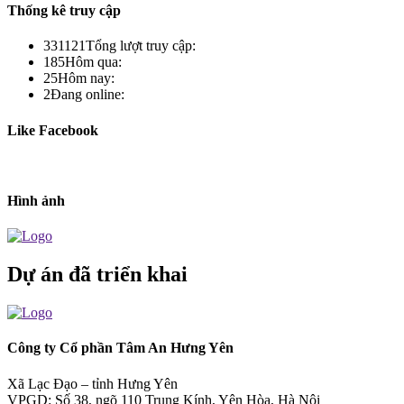
Thống kê truy cập
331121
Tổng lượt truy cập:
185
Hôm qua:
25
Hôm nay:
2
Đang online:
Like Facebook
Hình ảnh
Dự án đã triển khai
Công ty Cổ phần Tâm An Hưng Yên
Xã Lạc Đạo – tỉnh Hưng Yên
VPGD: Số 38, ngõ 110 Trung Kính, Yên Hòa, Hà Nội