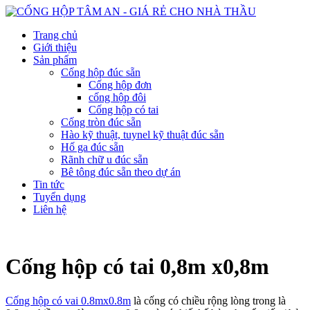
Trang chủ
Giới thiệu
Sản phẩm
Cống hộp đúc sẵn
Cống hộp đơn
cống hộp đôi
Cống hộp có tai
Cống tròn đúc sẵn
Hào kỹ thuật, tuynel kỹ thuật đúc sẵn
Hố ga đúc sẵn
Rãnh chữ u đúc sẵn
Bê tông đúc sẵn theo dự án
Tin tức
Tuyển dụng
Liên hệ
Cống hộp có tai 0,8m x0,8m
Cống hộp có vai 0.8mx0.8m
là cống có chiều rộng lòng trong là