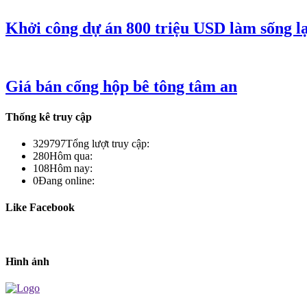
Khởi công dự án 800 triệu USD làm sống lạ
Giá bán cống hộp bê tông tâm an
Thống kê truy cập
329797
Tổng lượt truy cập:
280
Hôm qua:
108
Hôm nay:
0
Đang online:
Like Facebook
Hình ảnh