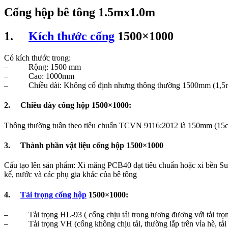
Cống hộp bê tông 1.5mx1.0m
1.
Kích thước cống
1500×1000
Có kích thước trong:
– Rộng: 1500 mm
– Cao: 1000mm
– Chiều dài: Không cố định nhưng thông thường 1500mm (1,5m)
2. Chiều dày cống hộp 1500×1000:
Thông thường tuân theo tiêu chuẩn TCVN 9116:2012 là 150mm (15
3. Thành phần vật liệu cống hộp 1500×1000
Cấu tạo lên sản phẩm: Xi măng PCB40 đạt tiêu chuẩn hoặc xi bền Sun p
kế, nước và các phụ gia khác của bê tông
4.
Tải trọng cống hộp
1500×1000:
– Tải trọng HL-93 ( cống chịu tải trong tương đương với tải trọ
– Tải trọng VH (cống không chịu tải, thường lắp trên vỉa hè, tải 