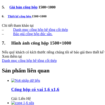
5.
Giá bán cống hộp
1500×1000
6.
Thiết kế cống hộp
1500×1000
Chi tiết tham khảo tại
–
Danh mục cống hộp bê tông cốt thép
–
Báo giá cống hộp đúc sẵn.
7. Hình ảnh cống hộp 1500×1000
Nếu quý khách có kích thước riêng chúng tôi sẽ báo giá theo thiết kế
Xem thêm tại
Danh mục cống hộp bê tông cốt thép
Sản phẩm liên quan
Cống hộp có vai 1,6 x1,6
Giá: Liên Hệ