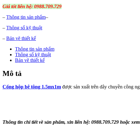
Giá tốt liên hệ: 0988.709.729
–
Thông tin sản phẩm
–
–
Thông số kỹ thuật
–
Bản vẽ thiết kế
Thông tin sản phẩm
Thông số kỹ thuật
Bản vẽ thiết kế
Mô tả
Cống hộp bê tông 1.5mx1m
được sản xuất trên dây chuyền công ngh
Thông tin chi tiết về sản phẩm, xin liên hệ: 0988.709.729 hoặc xem