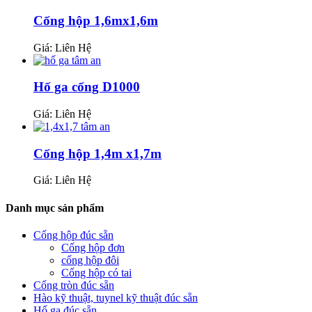
Cống hộp 1,6mx1,6m
Giá: Liên Hệ
Hố ga cống D1000
Giá: Liên Hệ
Cống hộp 1,4m x1,7m
Giá: Liên Hệ
Danh mục sản phẩm
Cống hộp đúc sẵn
Cống hộp đơn
cống hộp đôi
Cống hộp có tai
Cống tròn đúc sẵn
Hào kỹ thuật, tuynel kỹ thuật đúc sẵn
Hố ga đúc sẵn