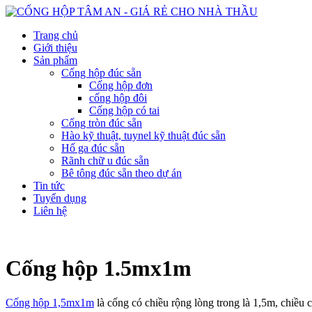
Trang chủ
Giới thiệu
Sản phẩm
Cống hộp đúc sẵn
Cống hộp đơn
cống hộp đôi
Cống hộp có tai
Cống tròn đúc sẵn
Hào kỹ thuật, tuynel kỹ thuật đúc sẵn
Hố ga đúc sẵn
Rãnh chữ u đúc sẵn
Bê tông đúc sẵn theo dự án
Tin tức
Tuyển dụng
Liên hệ
Cống hộp 1.5mx1m
Cống hộp 1,5mx1m
là cống có chiều rộng lòng trong là 1,5m, chiề