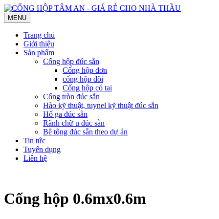
MENU
Trang chủ
Giới thiệu
Sản phẩm
Cống hộp đúc sẵn
Cống hộp đơn
cống hộp đôi
Cống hộp có tai
Cống tròn đúc sẵn
Hào kỹ thuật, tuynel kỹ thuật đúc sẵn
Hố ga đúc sẵn
Rãnh chữ u đúc sẵn
Bê tông đúc sẵn theo dự án
Tin tức
Tuyển dụng
Liên hệ
Cống hộp 0.6mx0.6m