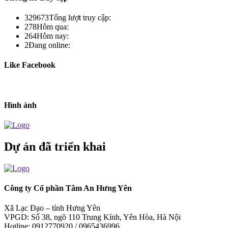
329673
Tổng lượt truy cập:
278
Hôm qua:
264
Hôm nay:
2
Đang online:
Like Facebook
Hình ảnh
Dự án đã triển khai
Công ty Cổ phần Tâm An Hưng Yên
Xã Lạc Đạo – tỉnh Hưng Yên
VPGD: Số 38, ngõ 110 Trung Kính, Yên Hòa, Hà Nội
Hotline: 0912770920 / 0965436996