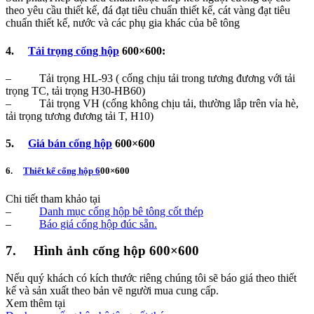
theo yêu cầu thiết kế, đá đạt tiêu chuẩn thiết kế, cát vàng đạt tiêu
chuẩn thiết kế, nước và các phụ gia khác của bê tông
4.
Tải trọng cống hộp
600×600:
– Tải trọng HL-93 ( cống chịu tải trong tương đương với tải
trọng TC, tải trọng H30-HB60)
– Tải trọng VH (cống không chịu tải, thường lắp trên vỉa hè,
tải trọng tương đương tải T, H10)
5.
Giá bán cống hộp
600×600
6.
Thiết kế cống hộp 6
00×600
Chi tiết tham khảo tại
–
Danh mục cống hộp bê tông cốt thép
–
Báo giá cống hộp đúc sẵn.
7. Hình ảnh cống hộp 600×600
Nếu quý khách có kích thước riêng chúng tôi sẽ báo giá theo thiết
kế và sản xuất theo bản vẽ người mua cung cấp.
Xem thêm tại