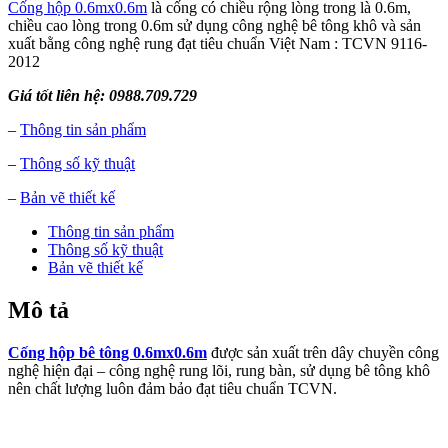
Cống hộp 0.6mx0.6m
là cống có chiều rộng lòng trong là 0.6m,
chiều cao lòng trong 0.6m sử dụng công nghệ bê tông khô và sản
xuất bằng công nghệ rung đạt tiêu chuẩn Việt Nam : TCVN 9116-
2012
Giá tốt liên hệ: 0988.709.729
–
Thông tin sản phẩm
–
Thông số kỹ thuật
–
Bản vẽ thiết kế
Thông tin sản phẩm
Thông số kỹ thuật
Bản vẽ thiết kế
Mô tả
Cống hộp bê tông 0.6mx0.6m
được sản xuất trên dây chuyền công
nghệ hiện đại – công nghệ rung lõi, rung bàn, sử dụng bê tông khô
nên chất lượng luôn đảm bảo đạt tiêu chuẩn TCVN.