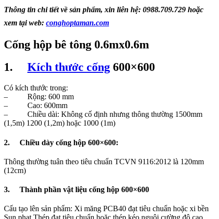
Thông tin chi tiết về sản phẩm, xin liên hệ: 0988.709.729 hoặc
xem tại web:
conghoptaman.com
Cống hộp bê tông 0.6mx0.6m
1.
Kích thước cống
600×600
Có kích thước trong:
– Rộng: 600 mm
– Cao: 600mm
– Chiều dài: Không cố định nhưng thông thường 1500mm
(1,5m) 1200 (1,2m) hoặc 1000 (1m)
2. Chiều dày cống hộp 600×600:
Thông thường tuân theo tiêu chuẩn TCVN 9116:2012 là 120mm
(12cm)
3. Thành phần vật liệu cống hộp 600×600
Cấu tạo lên sản phẩm: Xi măng PCB40 đạt tiêu chuẩn hoặc xi bền
Sun phat,Thép đạt tiêu chuẩn hoặc thép kéo nguội cường độ cao