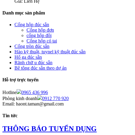
Giá: Liên Hệ
Danh mục sản phẩm
Cống hộp đúc sẵn
Cống hộp đơn
cống hộp đôi
Cống hộp có tai
Cống tròn đúc sẵn
Hào kỹ thuật, tuynel kỹ thuật đúc sẵn
Hố ga đúc sẵn
Rãnh chữ u đúc sẵn
Bê tông đúc sẵn theo dự án
Hỗ trợ trực tuyến
Hotline
0965 436 996
Phòng kinh doanh
0912 770 920
Email: haont.taman@gmail.com
Tin tức
THÔNG BÁO TUYỂN DỤNG